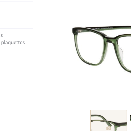
moment en
is
s plaquettes