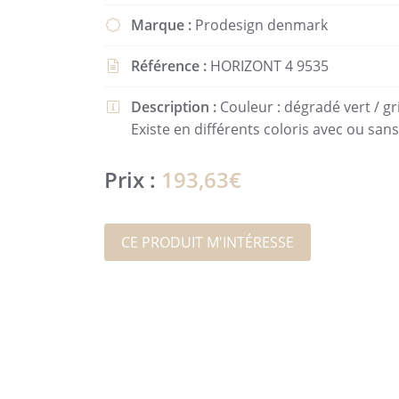
l'adresse email indiqué ci-dessus. Vous pouvez vous désinscrire à tout 
Marque :
Prodesign denmark

utilisant
le formulaire de désinscription
.
Référence :
HORIZONT 4 9535
INSCRIPTION

Description :
Couleur : dégradé vert / gr

Existe en différents coloris avec ou san
Prix :
193,63€
CE PRODUIT M'INTÉRESSE