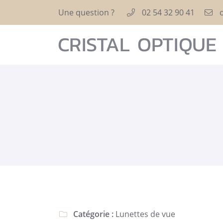
Une question ?
02 54 32 90 41
6 Rue Nationale
41400 Montrichard Val de Cher
02 54 32 90 41
Adresse email de réception

Catégorie :
Lunettes de vue

En cochant cette case, vous consentez à recevoir nos propositions comme