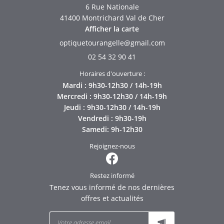
6 Rue Nationale
41400 Montrichard Val de Cher
NOS SERVICES
Afficher la carte
NOS PRODUITS
02 54 32 90 41
Restez infor
AVIS
Horaires d'ouverture :
Mardi : 9h30-12h30 / 14h-19h
INSCRIPTION NEWS
Mercredi : 9h30-12h30 / 14h-19h
ACTUALITÉS
Jeudi : 9h30-12h30 / 14h-19h
Vendredi : 9h30-19h
CONTACT
Samedi: 9h-12h30
Rejoignez-nous 
Rejoignez-nous
Restez informé
Tenez vous informé de nos dernières
offres et actualités