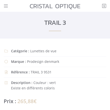


6 Rue Nationale
41400 Montrichard Val de Cher
TRAIL 3
02 54 32 90 41
Catégorie :
Lunettes de vue

Marque :
Prodesign denmark

Référence :
TRAIL 3 9531

Adresse email de réception

Description :
Couleur : vert

En cochant cette case, vous consentez à recevoir nos propositions commerciales à
Existe en différents coloris
l'adresse email indiqué ci-dessus. Vous pouvez vous désinscrire à tout moment en
utilisant
le formulaire de désinscription
.
Prix :
265,88€
INSCRIPTION