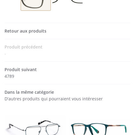
Une questio
02 54 32 90 4
ACCUEIL
Retour aux produits
NOS SERVICES
Produit précédent
-
NOS PRODUITS
Produit suivant
Restez infor
AVIS
4789
INSCRIPTION NEWS
ACTUALITÉS
Dans la même catégorie
D'autres produits qui pourraient vous intéresser
CONTACT
Rejoignez-nous 